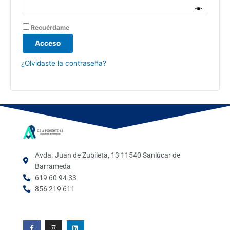
Recuérdame
Acceso
¿Olvidaste la contraseña?
Avda. Juan de Zubileta, 13 11540 Sanlúcar de
Barrameda
619 60 94 33
856 219 611
F
I
L
a
n
i
c
s
n
e
t
k