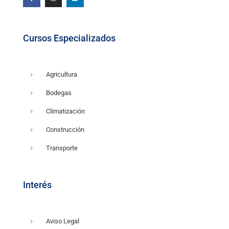
b
a
e
o
g
d
o
r
i
k
a
n
-
m
f
Cursos Especializados
Agricultura
Bodegas
Climatización
Construcción
Transporte
Interés
Aviso Legal