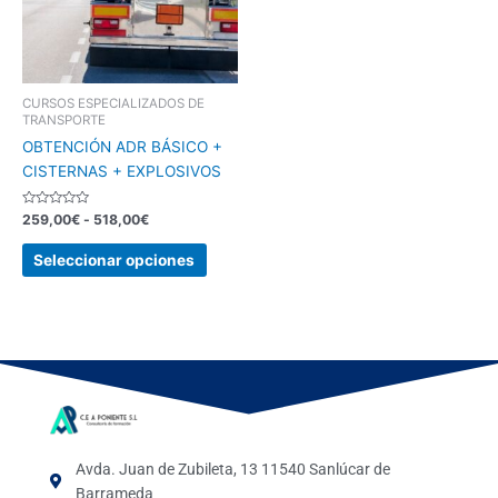
Las
opciones
se
pueden
elegir
CURSOS ESPECIALIZADOS DE
TRANSPORTE
en
OBTENCIÓN ADR BÁSICO +
la
CISTERNAS + EXPLOSIVOS
página
de
Valorado
259,00
€
-
518,00
€
producto
con
0
de
Seleccionar opciones
5
Avda. Juan de Zubileta, 13 11540 Sanlúcar de
Barrameda