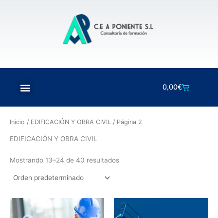
Ir
al
contenido
Menú
Carrito
0,00
€
Inicio
/
EDIFICACIÓN Y OBRA CIVIL
/ Página 2
EDIFICACIÓN Y OBRA CIVIL
Mostrando 13–24 de 40 resultados
Rango
Rango
Este
Este
de
de
producto
produc
precios:
precios: