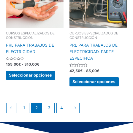
310,00€
85,00€
Las
Las
opciones
opcion
se
se
pueden
pueden
elegir
elegir
CURSOS ESPECIALIZADOS DE
CURSOS ESPECIALIZADOS DE
CONSTRUCCIÓN
CONSTRUCCIÓN
en
en
PRL PARA TRABAJOS DE
PRL PARA TRABAJOS DE
la
la
ELECTRICIDAD
ELECTRICIDAD. PARTE
página
página
ESPECIFICA
de
de
Valorado
155,00
€
-
310,00
€
producto
produc
con
0
Valorado
42,50
€
-
85,00
€
de
con
Seleccionar opciones
5
0
de
Seleccionar opciones
5
←
1
2
3
4
→