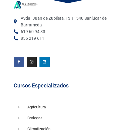
Avda. Juan de Zubileta, 13 11540 Sanlúcar de
Barrameda
619 60 94 33
856 219 611
F
I
L
a
n
i
c
s
n
e
t
k
b
a
e
o
g
d
o
r
i
k
a
n
-
m
f
Cursos Especializados
Agricultura
Bodegas
Climatización